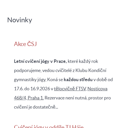
Novinky
Akce ČSJ
Letní cvičení jógy v Praze,
které každý rok
podporujeme, vedou cvičitelé z Klubu Kondiční
gymnastiky jógy, Koná se
každou středu
v době od
17.6. do 16.9.2026 v
tělocvičně FTSV
,
Nosticova
468/4, Praha 1.
Rezervace není nutná, prostor pro
cvičení je dostatečně...
Cvičení jógy v oddíle TJ Háje