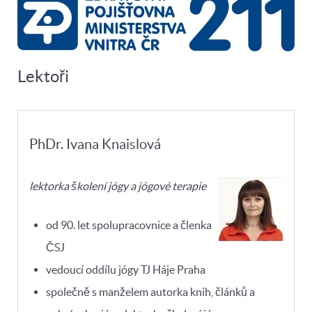
Lektoři
PhDr. Ivana Knaislová
lektorka školení jógy a jógové terapie
od 90. let spolupracovnice a členka
ČSJ
vedoucí oddílu jógy TJ Háje Praha
společně s manželem autorka knih, článků a