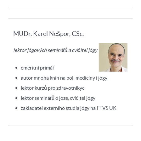
MUDr. Karel Nešpor, CSc.
lektor jógových seminářů a cvičitel jógy
emeritní primář
autor mnoha knih na poli medicíny i jógy
lektor kurzů pro zdravotníkyc
lektor seminářů o józe, cvičitel jógy
zakladatel externího studia jógy na FTVS UK