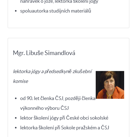
nahrávek o józe, lektorka školení jógy
spoluautorka studijních materiálů
Mgr. Libuše Simandlová
lektorka jógy a předsedkyně zkušební
komise
od 90. let členka ČSJ, později členka
výkonného výboru ČSJ
lektor školení jógy při České obci sokolské
lektorka školení při Sokole pražském a ČSJ