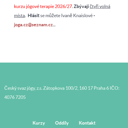
kurzu jógové terapie
2026/27
.
Zbývají
čtyři volná
místa
.
Hlásit
se můžete Ivaně Knaislové
-
joga.cz@seznam.cz
...
Český svaz jógy, z.s.
Zátopkova 100/2, 160 17 Praha 6
IČO:
4076 7205
Kurzy
Oddíly
Kontakt