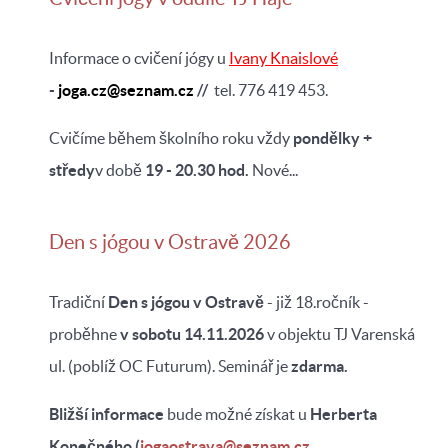
Informace o cvičení jógy u
Ivany Knaislové
-
j
oga.cz@seznam.cz
//
tel. 776 419 453.
Cvičíme během školního roku vždy
pondělky +
středy
v době
19 - 20.30 hod.
Nové...
Den s jógou v Ostravě 2026
Tradiční
Den s jógou v Ostravě
- již 18.ročník -
proběhne
v sobotu 14.11.2026
v objektu TJ Varenská
ul. (poblíž OC Futurum). Seminář je
zdarma.
Bližší
informace
bude možné získat u
Herberta
Konečného
(
jogaostrava@seznam.cz
...