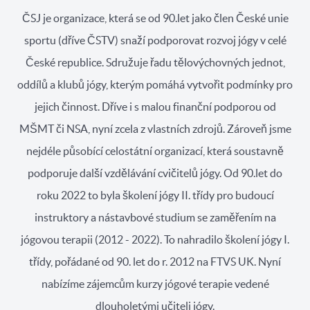
ČSJ je organizace, která se od 90.let jako člen České unie
sportu (dříve ČSTV) snaží podporovat rozvoj jógy v celé
České republice. Sdružuje řadu tělovýchovných jednot,
oddílů a klubů jógy, kterým pomáhá vytvořit podmínky pro
jejich činnost. Dříve i s malou finanční podporou od
MŠMT či NSA, nyní zcela z vlastních zdrojů. Zároveň jsme
nejdéle působící celostátní organizací, která soustavně
podporuje další vzdělávání cvičitelů jógy. Od 90.let do
roku 2022 to byla školení jógy II. třídy pro budoucí
instruktory a nástavbové studium se zaměřením na
jógovou terapii (2012 - 2022). To nahradilo školení jógy I.
třídy, pořádané od 90. let do r. 2012 na FTVS UK. Nyní
nabízíme zájemcům kurzy jógové terapie vedené
dlouholetými učiteli jógy.