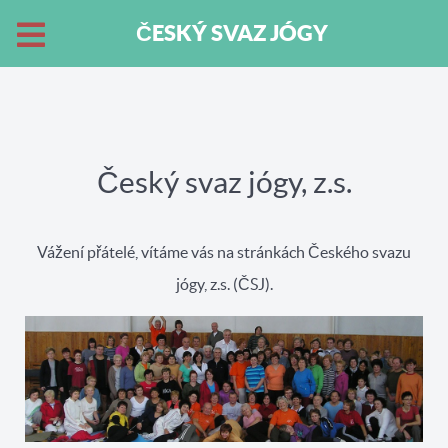
ČESKÝ SVAZ JÓGY
Český svaz jógy, z.s.
Vážení přátelé, vítáme vás na stránkách Českého svazu
jógy, z.s. (ČSJ).