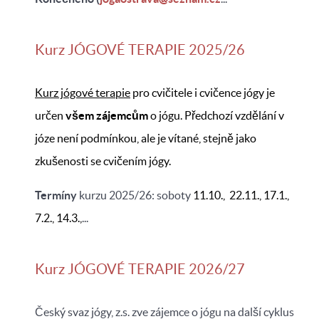
Kurz JÓGOVÉ TERAPIE 2025/26
Kurz jógové terapie
pro cvičitele i cvičence jógy
je
určen
všem
zájemcům
o jógu. Předchozí vzdělání v
józe není podmínkou, ale je vítané, stejně jako
zkušenosti se cvičením jógy.
Termíny
kurzu 2025/26: soboty
11.10., 22.11., 17.1.,
7.2.,
14.3.,
...
Kurz JÓGOVÉ TERAPIE 2026/27
Český svaz jógy, z.s. zve zájemce o jógu na další cyklus